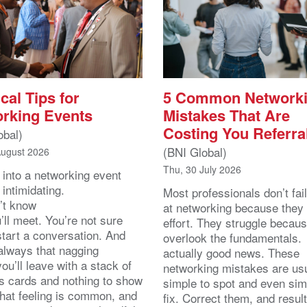
cal Tips for
5 Common Network
rking Events
Mistakes That Are
Costing You Referra
obal)
(BNI Global)
August 2026
Thu, 30 July 2026
 into a networking event
 intimidating.
Most professionals don’t fail
’t know
at networking because they 
ll meet. You’re not sure
effort. They struggle becau
start a conversation. And
overlook the fundamentals.
 always that nagging
actually good news. These
you’ll leave with a stack of
networking mistakes are usu
s cards and nothing to show
simple to spot and even sim
That feeling is common, and
fix. Correct them, and resul