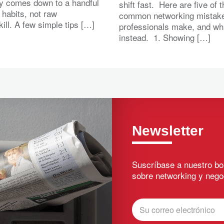
lly comes down to a handful
shift fast. Here are five of 
 habits, not raw
common networking mistak
kill. A few simple tips […]
professionals make, and wh
instead. 1. Showing […]
Newsletter
Suscríbase a nuestro bo
sobre networking y nego