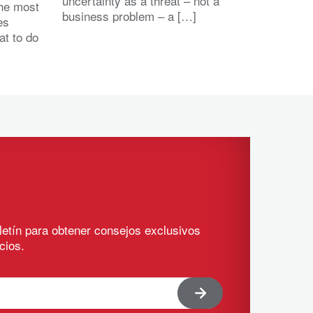
uncertainty as a threat – not a
the most
business problem – a […]
es
at to do
letín para obtener consejos exclusivos
cios.