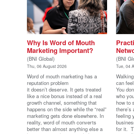
Why Is Word of Mouth
Practi
Marketing Important?
Netwo
(BNI Global)
(BNI Gl
Thu, 06 August 2026
Tue, 04 
Word of mouth marketing has a
Walking
reputation problem
can feel
it doesn’t deserve. It gets treated
You don
like a nice bonus instead of a real
who you’
growth channel, something that
how to 
happens on the side while the “real”
there’s
marketing gets done elsewhere. In
feeling 
reality, word of mouth converts
busines
better than almost anything else a
for it. 