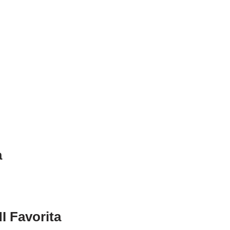
a
I Favorita